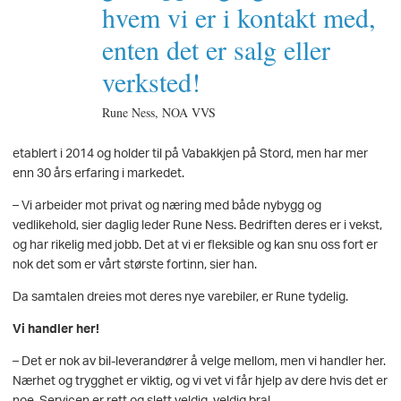
hvem vi er i kontakt med,
enten det er salg eller
verksted!
Rune Ness, NOA VVS
etablert i 2014 og holder til på Vabakkjen på Stord, men har mer
enn 30 års erfaring i markedet.
– Vi arbeider mot privat og næring med både nybygg og
vedlikehold, sier daglig leder Rune Ness. Bedriften deres er i vekst,
og har rikelig med jobb. Det at vi er fleksible og kan snu oss fort er
nok det som er vårt største fortinn, sier han.
Da samtalen dreies mot deres nye varebiler, er Rune tydelig.
Vi handler her!
– Det er nok av bil-leverandører å velge mellom, men vi handler her.
Nærhet og trygghet er viktig, og vi vet vi får hjelp av dere hvis det er
noe. Servicen er rett og slett veldig, veldig bra!