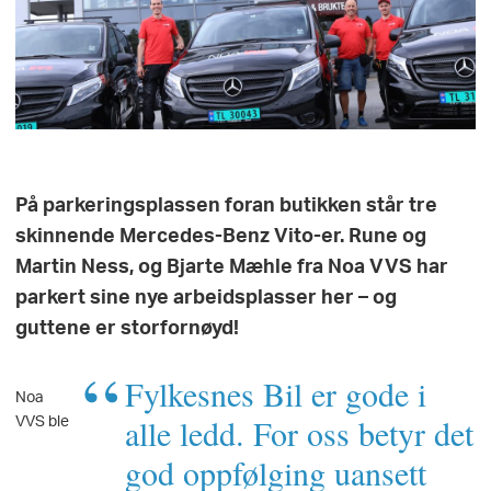
På parkeringsplassen foran butikken står tre
skinnende Mercedes-Benz Vito-er. Rune og
Martin Ness, og Bjarte Mæhle fra Noa VVS har
parkert sine nye arbeidsplasser her – og
guttene er storfornøyd!
Fylkesnes Bil er gode i
Noa
VVS ble
alle ledd. For oss betyr det
god oppfølging uansett