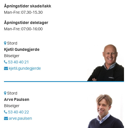
Åpningstider skade/lakk
Man-Fre: 07.30-15.30
Åpningstider delelager
Man-Fre: 07:00-16:00
Stord
Kjetil Gundegjerde
Bilselger
53 40 40 21
kjetil.gundegjerde
Stord
Arve Paulsen
Bilselger
53 40 40 22
arve.paulsen