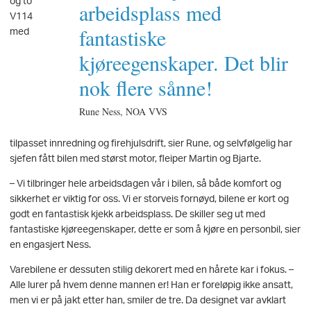
og to
arbeidsplass med
V114
fantastiske
med
kjøreegenskaper. Det blir
nok flere sånne!
Rune Ness, NOA VVS
tilpasset innredning og firehjulsdrift, sier Rune, og selvfølgelig har
sjefen fått bilen med størst motor, fleiper Martin og Bjarte.
– Vi tilbringer hele arbeidsdagen vår i bilen, så både komfort og
sikkerhet er viktig for oss. Vi er storveis fornøyd, bilene er kort og
godt en fantastisk kjekk arbeidsplass. De skiller seg ut med
fantastiske kjøreegenskaper, dette er som å kjøre en personbil, sier
en engasjert Ness.
Varebilene er dessuten stilig dekorert med en hårete kar i fokus. –
Alle lurer på hvem denne mannen er! Han er foreløpig ikke ansatt,
men vi er på jakt etter han, smiler de tre. Da designet var avklart