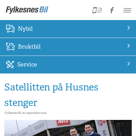
Nybil
Bruktbil
Service
Satellitten på Husnes
stenger
Fylkesnes Bil, 20, september 2024