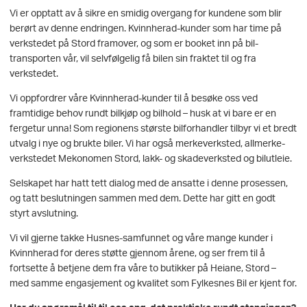
Vi er opptatt av å sikre en smidig overgang for kundene som blir
berørt av denne endringen. Kvinnherad-kunder som har time på
verkstedet på Stord framover, og som er booket inn på bil-
transporten vår, vil selvfølgelig få bilen sin fraktet til og fra
verkstedet.
Vi oppfordrer våre Kvinnherad-kunder til å besøke oss ved
framtidige behov rundt bilkjøp og bilhold – husk at vi bare er en
fergetur unna! Som regionens største bilforhandler tilbyr vi et bredt
utvalg i nye og brukte biler. Vi har også merkeverksted, allmerke-
verkstedet Mekonomen Stord, lakk- og skadeverksted og bilutleie.
Selskapet har hatt tett dialog med de ansatte i denne prosessen,
og tatt beslutningen sammen med dem. Dette har gitt en godt
styrt avslutning.
Vi vil gjerne takke Husnes-samfunnet og våre mange kunder i
Kvinnherad for deres støtte gjennom årene, og ser frem til å
fortsette å betjene dem fra våre to butikker på Heiane, Stord –
med samme engasjement og kvalitet som Fylkesnes Bil er kjent for.