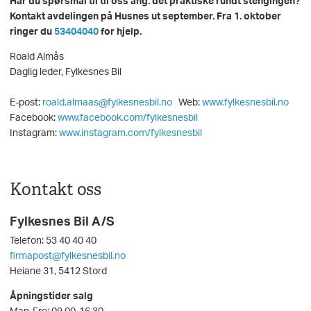
Har du spørsmål til til oss ang. det praktiske rundt stengingen?
Kontakt avdelingen på Husnes ut september. Fra 1. oktober
ringer du
53404040
for hjelp.
Roald Almås
Daglig leder, Fylkesnes Bil
E-post:
roald.almaas@fylkesnesbil.no
Web:
www.fylkesnesbil.no
Facebook:
www.facebook.com/fylkesnesbil
Instagram:
www.instagram.com/fylkesnesbil
Kontakt oss
Fylkesnes Bil A/S
Telefon: 53 40 40 40
firmapost@fylkesnesbil.no
Heiane 31, 5412 Stord
Åpningstider salg
Man-Fre: 09.00-16.30