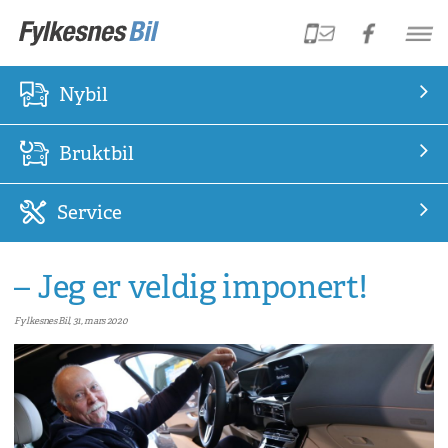
Nybil
Bruktbil
Service
– Jeg er veldig imponert!
Fylkesnes Bil, 31, mars 2020