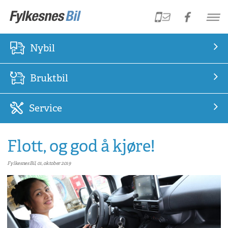
Nybil
Bruktbil
Service
Flott, og god å kjøre!
Fylkesnes Bil, 01, oktober 2019