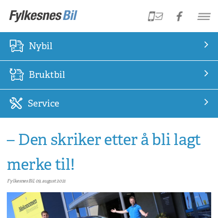
Nybil
Bruktbil
Service
– Den skriker etter å bli lagt
merke til!
Fylkesnes Bil, 09, august 2021