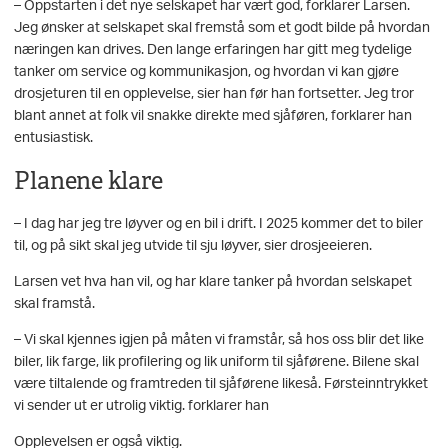
– Oppstarten i det nye selskapet har vært god, forklarer Larsen.
Jeg ønsker at selskapet skal fremstå som et godt bilde på hvordan
næringen kan drives. Den lange erfaringen har gitt meg tydelige
tanker om service og kommunikasjon, og hvordan vi kan gjøre
drosjeturen til en opplevelse, sier han før han fortsetter. Jeg tror
blant annet at folk vil snakke direkte med sjåføren, forklarer han
entusiastisk.
Planene klare
– I dag har jeg tre løyver og en bil i drift. I 2025 kommer det to biler
til, og på sikt skal jeg utvide til sju løyver, sier drosjeeieren.
Larsen vet hva han vil, og har klare tanker på hvordan selskapet
skal framstå.
– Vi skal kjennes igjen på måten vi framstår, så hos oss blir det like
biler, lik farge, lik profilering og lik uniform til sjåførene. Bilene skal
være tiltalende og framtreden til sjåførene likeså. Førsteinntrykket
vi sender ut er utrolig viktig. forklarer han
Opplevelsen er også viktig.