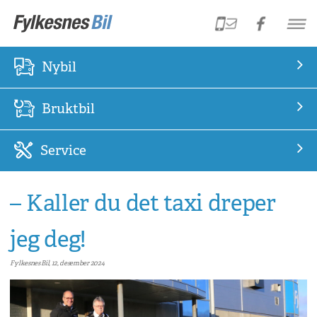
Nybil
Bruktbil
Service
– Kaller du det taxi dreper
jeg deg!
Fylkesnes Bil, 12, desember 2024