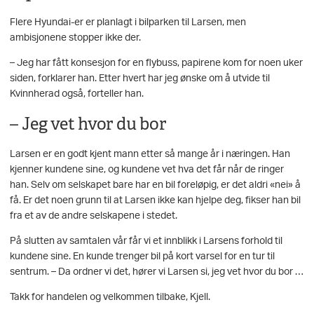
Flere Hyundai-er er planlagt i bilparken til Larsen, men
ambisjonene stopper ikke der.
– Jeg har fått konsesjon for en flybuss, papirene kom for noen uker
siden, forklarer han. Etter hvert har jeg ønske om å utvide til
Kvinnherad også, forteller han.
– Jeg vet hvor du bor
Larsen er en godt kjent mann etter så mange år i næringen. Han
kjenner kundene sine, og kundene vet hva det får når de ringer
han. Selv om selskapet bare har en bil foreløpig, er det aldri «nei» å
få. Er det noen grunn til at Larsen ikke kan hjelpe deg, fikser han bil
fra et av de andre selskapene i stedet.
På slutten av samtalen vår får vi et innblikk i Larsens forhold til
kundene sine. En kunde trenger bil på kort varsel for en tur til
sentrum. – Da ordner vi det, hører vi Larsen si, jeg vet hvor du bor …
Takk for handelen og velkommen tilbake, Kjell.