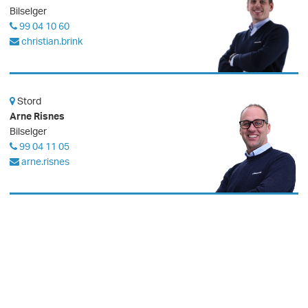
Bilselger
99 04 10 60
christian.brink
Stord
Arne Risnes
Bilselger
99 04 11 05
arne.risnes