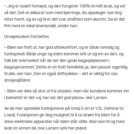
– Jeg er svært fornøyd, og den fungerer 100% til mitt bruk, og vel
så det. Det er akkurat som med kjerringa, du oppdager nye ting
etter hvert, og av og til er det noe småtteri som skurrer. Da er det
fint med en lokal leverandør, smiler han.
Drosjekusken fortsetter.
– Bilen ser flott ut, har god sittekomfort, og er både romslig og
funksjonell. Både unge og eldre kommer lett ut og inn av den, og
folk blir overrasket når de ser den gode bagasjeplassen i
bagasjerommet. Dette er en flott familiebil, ja, den passer egentlig
til alle, sier han. Den er også driftssikker – det er viktig for oss
drosjesjåfører.
– Bilen ser ikke så stor ut fra utsiden, men når kundene kommer inn
i baksetet er det «oj, har var det god plass», sier Larsen.
Av de mer spesielle funksjonene på Ioniq 5-en er V2L (Vehicle to
Load). Funksjonen gir deg mulighet til å ta strøm fra bilen for å
drive elektriske apparater når bilen står stille. Man kan til og med
lade en annen bil, noe Larsen selv har prøvd.