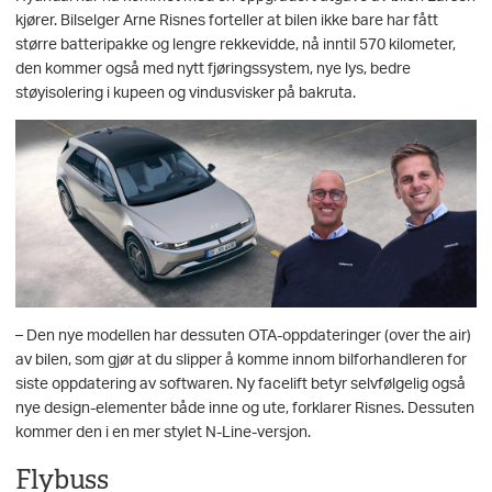
kjører. Bilselger Arne Risnes forteller at bilen ikke bare har fått
større batteripakke og lengre rekkevidde, nå inntil 570 kilometer,
den kommer også med nytt fjøringssystem, nye lys, bedre
støyisolering i kupeen og vindusvisker på bakruta.
– Den nye modellen har dessuten OTA-oppdateringer (over the air)
av bilen, som gjør at du slipper å komme innom bilforhandleren for
siste oppdatering av softwaren. Ny facelift betyr selvfølgelig også
nye design-elementer både inne og ute, forklarer Risnes. Dessuten
kommer den i en mer stylet N-Line-versjon.
Flybuss