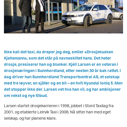
Ikke kall det taxi, da dreper jeg deg, smiler «Drosjekusken
Kjellemann», som det står på navneskiltet hans. Det heter
drosje, presiserer han og blunker. Kjell Larsen er en veteran i
drosjenæringen i Sunnhordland, etter nesten 30 år bak rattet. I
dag driver han Sunnhordland Transportsentral AS, et selskap
med tre løyver, en sjåfør og en bil – en hvit Hyundai Ioniq 5. Men
det stopper ikke der. Larsen vet hva han vil, og har ambisjoner
om vekst og nye tilbud.
Larsen startet drosjekarrieren i 1998, jobbet i Stord Taxilag fra
2001, og etablerte Leirvik Taxi i 2008. Nå sitter han med eget
selskap, og har planene klare.