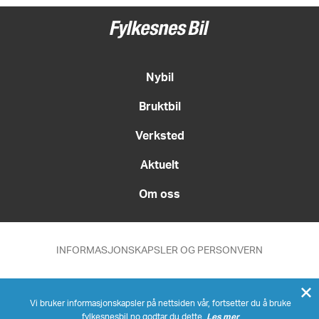
Nybil
Bruktbil
Verksted
Aktuelt
Om oss
INFORMASJONSKAPSLER OG PERSONVERN
Med forbehold om feil
Vi bruker informasjonskapsler på nettsiden vår, fortsetter du å bruke
fylkesnesbil.no godtar du dette.
Les mer