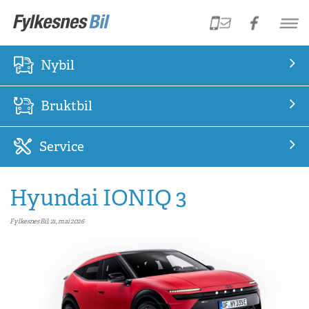
Nybil
Bruktbil
Service
Hyundai IONIQ 3
Fylkesnes Bil, 21, mai 2026