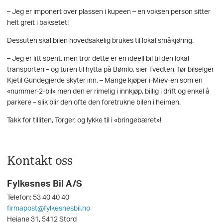
– Jeg er imponert over plassen i kupeen – en voksen person sitter
helt greit i baksetet!
Dessuten skal bilen hovedsakelig brukes til lokal småkjøring.
– Jeg er litt spent, men tror dette er en ideell bil til den lokal
transporten – og turen til hytta på Bømlo, sier Tvedten, før bilselger
Kjetil Gundegjerde skyter inn. – Mange kjøper i-Miev-en som en
«nummer-2-bil» men den er rimelig i innkjøp, billig i drift og enkel å
parkere – slik blir den ofte den foretrukne bilen i heimen.
Takk for tilliten, Torger, og lykke til i «bringebæret»!
Kontakt oss
Fylkesnes Bil A/S
Telefon: 53 40 40 40
firmapost@fylkesnesbil.no
Heiane 31, 5412 Stord