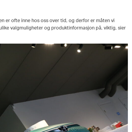
n er ofte inne hos oss over tid, og derfor er måten vi
 ulike valgmuligheter og produktinformasjon på, viktig, sier