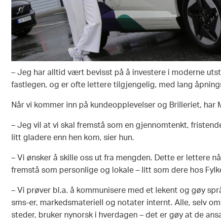
– Jeg har alltid vært bevisst på å investere i moderne utst
fastlegen, og er ofte lettere tilgjengelig, med lang åpnings
Når vi kommer inn på kundeopplevelser og Brilleriet, har 
– Jeg vil at vi skal fremstå som en gjennomtenkt, fristende
litt gladere enn hen kom, sier hun.
– Vi ønsker å skille oss ut fra mengden. Dette er lettere nå
fremstå som personlige og lokale – litt som dere hos Fylkes
– Vi prøver bl.a. å kommunisere med et lekent og gøy språ
sms-er, markedsmateriell og notater internt. Alle, selv om 
steder, bruker nynorsk i hverdagen – det er gøy at de ansa