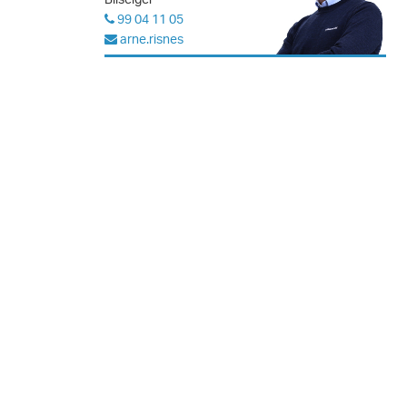
99 04 11 05
arne.risnes