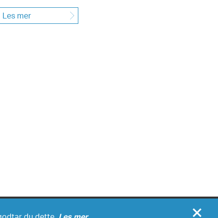
Les mer
Bruktbil
Verksted
Aktuelt
Om oss
 godtar du dette.
Les mer